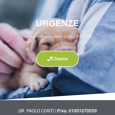
URGENZE
Per urgenze contattare il 337 241622.
Chiama
DR. PAOLO CONTI |
P.iva: 01001070059