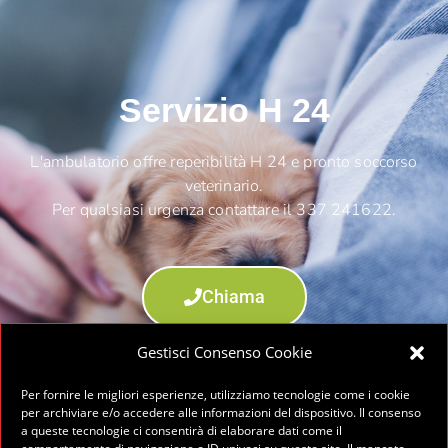
Servizio H 24
L'ambulatorio offre reperibilità H 24 e pronto soccorso
veterinario.
Per qualsiasi urgenza contattare il 337 241622.
Chiama
Gestisci Consenso Cookie
Per fornire le migliori esperienze, utilizziamo tecnologie come i cookie
per archiviare e/o accedere alle informazioni del dispositivo. Il consenso
a queste tecnologie ci consentirà di elaborare dati come il