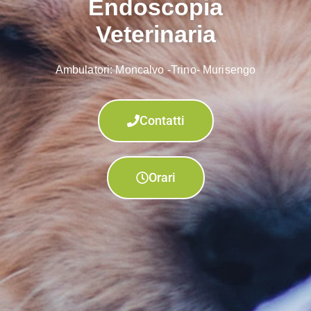
Endoscopia
Veterinaria
Ambulatori: Moncalvo -Trino- Murisengo
Contatti
Orari